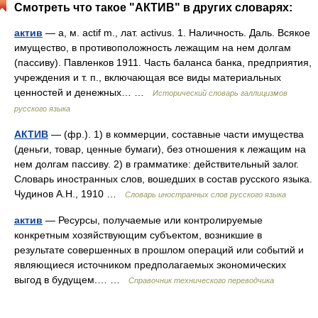
Смотреть что такое "АКТИВ" в других словарях:
актив
— а, м. actif m., лат. activus. 1. Наличность. Даль. Всякое
имущество, в противоположность лежащим на нем долгам
(пассиву). Павленков 1911. Часть баланса банка, предприятия,
учреждения и т. п., включающая все виды материальных
ценностей и денежных… …
Исторический словарь галлицизмов
русского языка
АКТИВ
— (фр.). 1) в коммерции, составные части имущества
(деньги, товар, ценные бумаги), без отношения к лежащим на
нем долгам пассиву. 2) в грамматике: действительный залог.
Словарь иностранных слов, вошедших в состав русского языка.
Чудинов А.Н., 1910 …
Словарь иностранных слов русского языка
актив
— Ресурсы, получаемые или контролируемые
конкретным хозяйствующим субъектом, возникшие в
результате совершенных в прошлом операций или событий и
являющиеся источником предполагаемых экономических
выгод в будущем.… …
Справочник технического переводчика