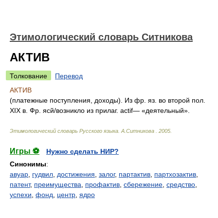
Этимологический словарь Ситникова
АКТИВ
Толкование
Перевод
АКТИВ
(платежные поступления, доходы). Из фр. яз. во второй пол.
XIX в. Фр. ясй/возникло из прилаг. actif— «деятельный».
Этимологический словарь Русского языка
.
А.Ситникова
.
2005
.
Игры ⚽
Нужно сделать НИР?
Синонимы
:
авуар
,
гудвил
,
достижения
,
залог
,
партактив
,
партхозактив
,
патент
,
преимущества
,
профактив
,
сбережение
,
средство
,
успехи
,
фонд
,
центр
,
ядро